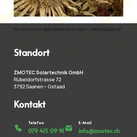
Wir wünschen allen einen lichtvollen 1. Adventsabend! ️
Standort
ZMOTEC Solartechnik GmbH
Rübeldorfstrasse 72
3792 Saanen – Gstaad
Kontakt
Telefon
E-Mail
079 415 09 91
info@zmotec.ch