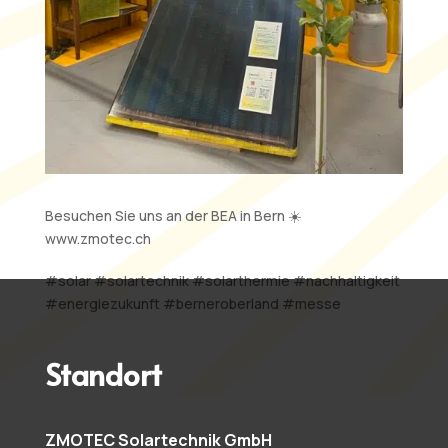
Besuchen Sie uns an der BEA in Bern ☀️
www.zmotec.ch
#solar #solartechnik #solarthermie #nachhaltigkeit
#energiezukunft #berneroberland #messe
Standort
ZMOTEC Solartechnik GmbH