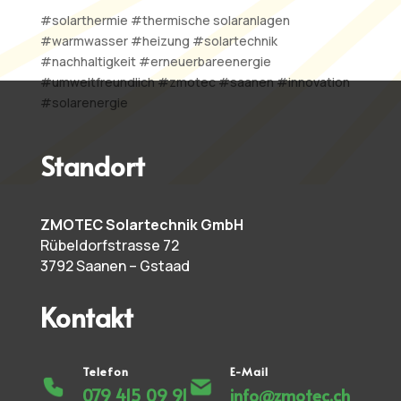
#solarthermie #thermische solaranlagen
#warmwasser #heizung #solartechnik
#nachhaltigkeit #erneuerbareenergie
#umweltfreundlich #zmotec #saanen #innovation
#solarenergie
Standort
ZMOTEC Solartechnik GmbH
Rübeldorfstrasse 72
3792 Saanen – Gstaad
Kontakt
Telefon
E-Mail
079 415 09 91
info@zmotec.ch